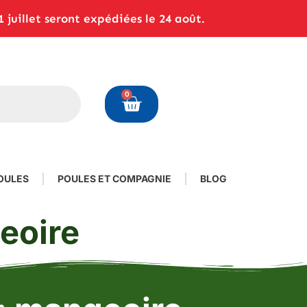
juillet seront expédiées le 24 août.
0
OULES
POULES ET COMPAGNIE
BLOG
eoire