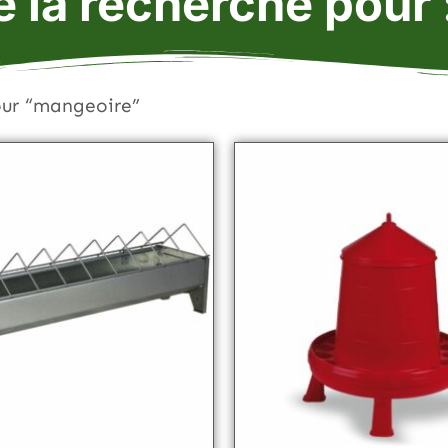
e la recherche pour
our “mangeoire”