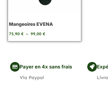
Mangeoires EVENA
75,90
€
–
99,00
€
Payer en 4x sans frais
Expé
Via Paypal
Livra