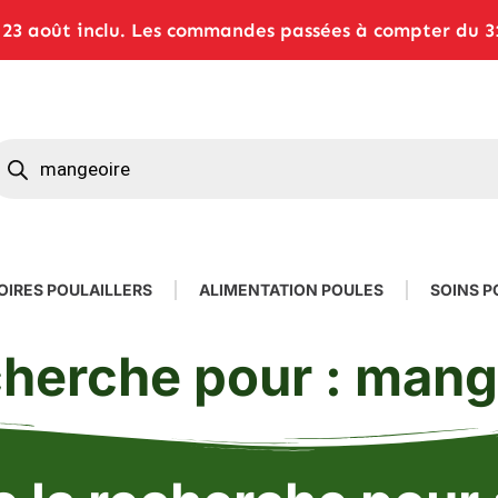
3 août inclu. Les commandes passées à compter du 31 
OIRES POULAILLERS
ALIMENTATION POULES
SOINS P
echerche pour : mang