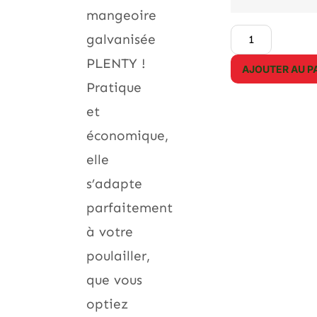
mangeoire
galvanisée
PLENTY !
AJOUTER AU P
Pratique
et
économique,
elle
s’adapte
parfaitement
à votre
poulailler,
que vous
optiez