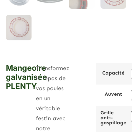
Mangeoire
Transformez
Capacité
galvanisée
le repas de
PLENTY
vos poules
Auvent
en un
véritable
Grille
anti-
festin avec
gaspillage
notre