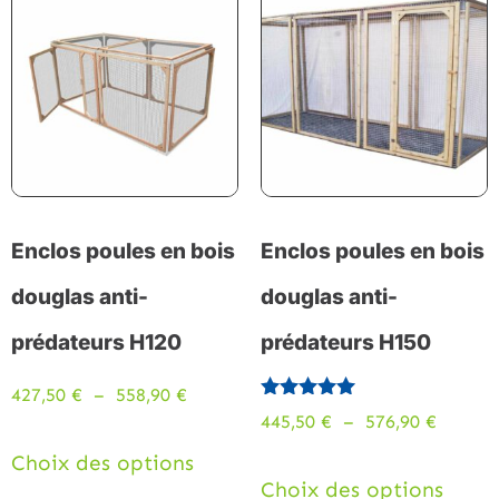
Enclos poules en bois
Enclos poules en bois
douglas anti-
douglas anti-
prédateurs H120
prédateurs H150
427,50
€
–
558,90
€
Note
445,50
€
–
576,90
€
5.00
sur 5
Choix des options
Choix des options