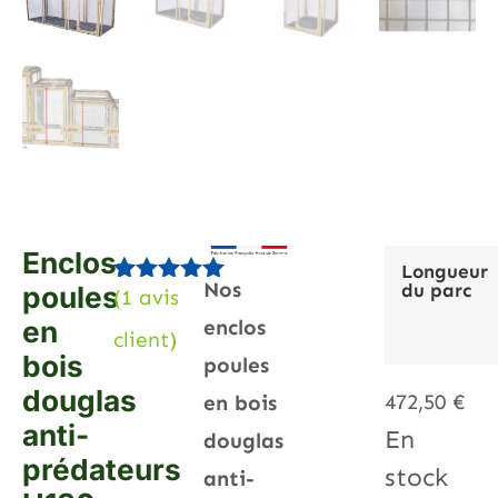
Enclos
Longueur
Nos
du parc
poules
(
1
avis
Noté
1
5.00
sur 5
en
enclos
client)
basé sur
bois
notation
poules
client
douglas
472,50
€
en bois
anti-
En
douglas
prédateurs
stock
anti-