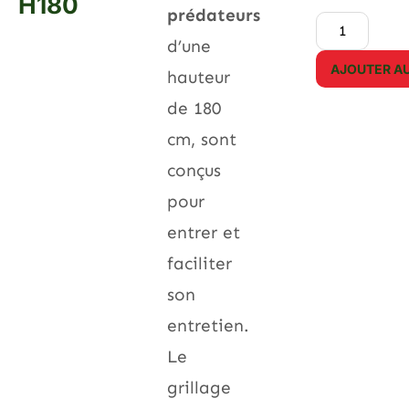
H180
prédateurs
d’une
AJOUTER AU
hauteur
de 180
cm, sont
conçus
pour
entrer et
faciliter
son
entretien.
Le
grillage