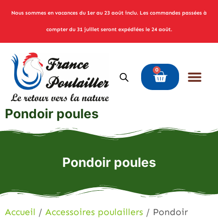
Nous sommes en vacances du 1er au 23 août inclu. Les commandes passées à
compter du 31 juillet seront expédiées le 24 août.
0
Pondoir poules
Pondoir poules
Accueil
/
Accessoires poulaillers
/ Pondoir