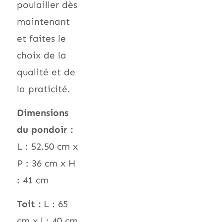
poulailler dès
maintenant
et faites le
choix de la
qualité et de
la praticité.
Dimensions
du pondoir :
L : 52.50 cm x
P : 36 cm x H
: 41 cm
Toit :
L : 65
cm x l : 40 cm