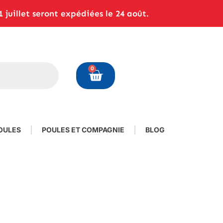
juillet seront expédiées le 24 août.
0
OULES
POULES ET COMPAGNIE
BLOG