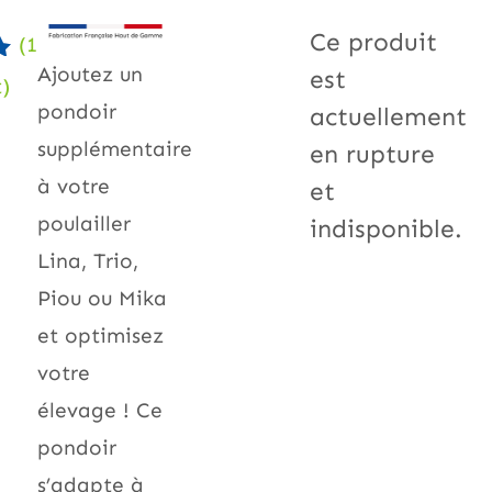
Ce produit
(
1
Ajoutez un
est
t)
pondoir
actuellement
r
supplémentaire
en rupture
à votre
et
poulailler
indisponible.
Lina, Trio,
Piou ou Mika
et optimisez
votre
élevage ! Ce
pondoir
s’adapte à