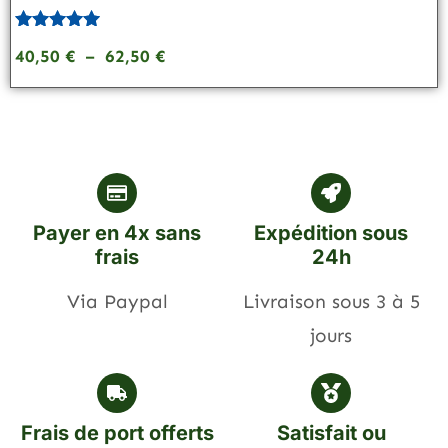
Note
40,50
€
–
62,50
€
5.00
sur 5
Payer en 4x sans
Expédition sous
frais
24h
Via Paypal
Livraison sous 3 à 5
jours
Frais de port offerts
Satisfait ou