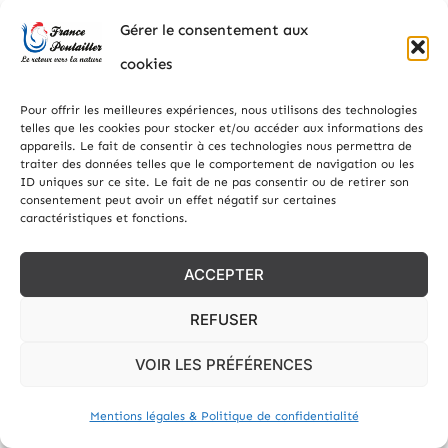
l’énergie.
Gérer le consentement aux
3. Ail et ortie : intégrés régulièrement pour les
cookies
bienfaits santé.
Pour offrir les meilleures expériences, nous utilisons des technologies
4. Coquilles d’huîtres concassées : à
telles que les cookies pour stocker et/ou accéder aux informations des
appareils. Le fait de consentir à ces technologies nous permettra de
disposition pour le calcium.
traiter des données telles que le comportement de navigation ou les
ID uniques sur ce site. Le fait de ne pas consentir ou de retirer son
5. Vers de farine : en tant que friandise
consentement peut avoir un effet négatif sur certaines
caractéristiques et fonctions.
occasionnelle.
ACCEPTER
Adaptez l’alimentation de votre
REFUSER
élevage selon les saisons
VOIR LES PRÉFÉRENCES
N’oubliez pas que l’alimentation peut varier
Mentions légales & Politique de confidentialité
selon les saisons. En été, elles peuvent