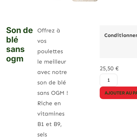
Son de
Offrez à
Conditionne
blé
vos
sans
poulettes
ogm
le meilleur
25,50
€
avec notre
son de blé
sans OGM !
AJOUTER AU P
Riche en
vitamines
B1 et B9,
sels