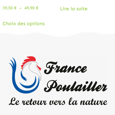
Note
5.00
39,50
€
–
49,90
€
Lire la suite
sur 5
Choix des options