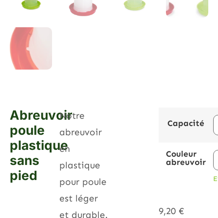
Abreuvoir
Notre
Capacité
poule
abreuvoir
plastique
en
Couleur
sans
abreuvoir
plastique
pied
E
pour poule
est léger
9,20
€
et durable.