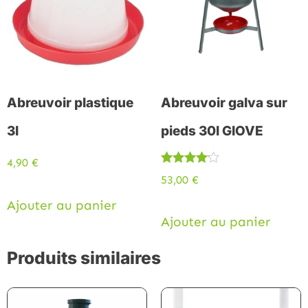
Abreuvoir plastique
Abreuvoir galva sur
3l
pieds 30l GIOVE
4,90
€
Note
53,00
€
4.00
sur 5
Ajouter au panier
Ajouter au panier
Produits similaires