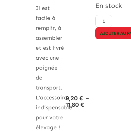
En stock
Il est
facile à
remplir, à
AJOUTER AU P
assembler
et est livré
avec une
poignée
de
transport.
L’accessoire
9,20
€
–
11,80
€
indispensable
pour votre
élevage !