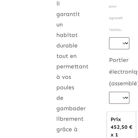
il
pour
garantit
agrandir
un
l'enclos.
habitat
durable
tout en
Portier
permettant
électroni
à vos
(assemblé
poules
de
gambader
librement
Prix
452,50
€
grâce à
x 1