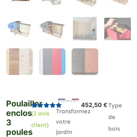
Poulailler
452,50
€
Type
Transformez
enclos
(
2
avis
Noté
2
5.00
de
sur 5
3
votre
client)
basé sur
bois
poules
notations
jardin
client