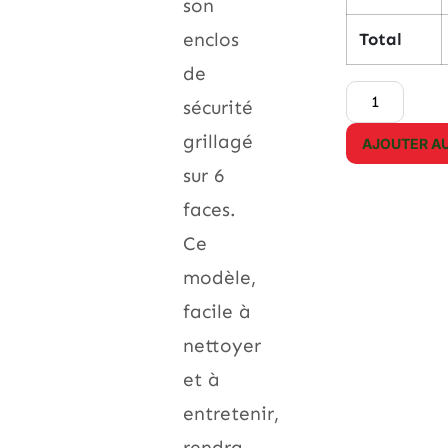
son
enclos
Total
de
sécurité
grillagé
AJOUTER AU
sur 6
faces.
Ce
modèle,
facile à
nettoyer
et à
entretenir,
rendra