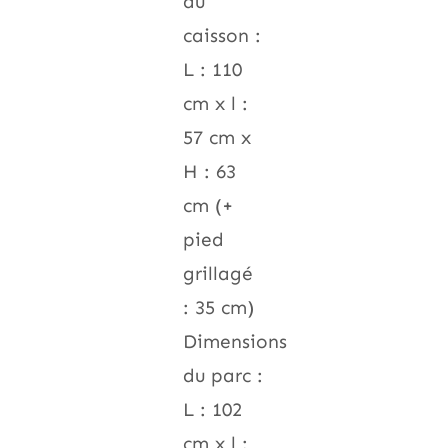
du
caisson :
L : 110
cm x l :
57 cm x
H : 63
cm (+
pied
grillagé
: 35 cm)
Dimensions
du parc :
L : 102
cm x l :